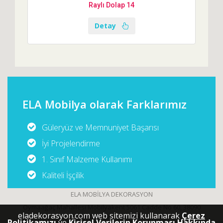
Raylı Dolap 14
Detay
ELA Mobilya olarak Farklarımız
Güleryüz ve Memnuniyet Başarısı
İyi Projelendirme
1. Sınıf Malzeme Kullanımı
Kaliteli İşçilik
ELA MOBİLYA DEKORASYON
Oymaağaç Mahallesi Mobilyakent 5061 Cadde No 60, 38090
eladekorasyon.com web sitemizi kullanarak
Çerez
Kocasinan - KAYSERİ
Politikamızı
ve
Kişisel Verilerin Korunması Hakkında